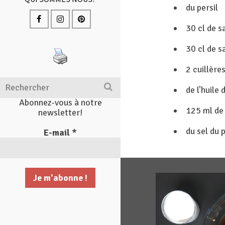
du persil
30 cl de 
30 cl de s
2 cuillère
Search
de l'huile 
for:
Abonnez-vous à notre
125 ml de 
newsletter!
du sel du 
E-mail
*