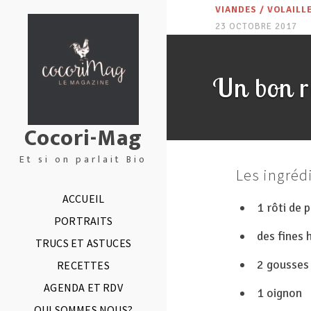
VIANDES / VOLAILL
23 OCTOBRE 2017
Un bon rôti
Cocori-Mag
Et si on parlait Bio
Les ingréd
ACCUEIL
1 rôti de 
PORTRAITS
des fines 
TRUCS ET ASTUCES
2 gousses 
RECETTES
AGENDA ET RDV
1 oignon
QUI SOMMES NOUS?