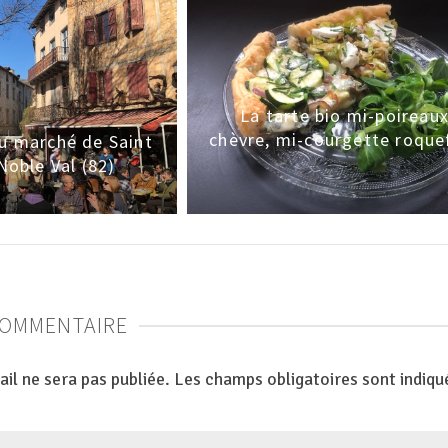
La tarte bio mi-poireau
chèvre, mi-courgette roque
au marché de Saint
Noble Val (82)
COMMENTAIRE
il ne sera pas publiée.
Les champs obligatoires sont indiq