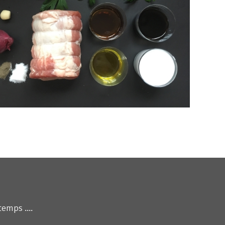
emps ....