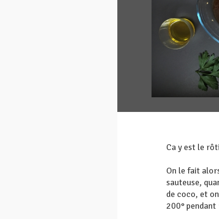
Ca y est le rô
On le fait alo
sauteuse, quand
de coco, et on
200° pendant