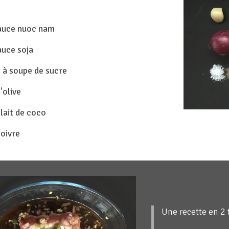
sauce nuoc nam
auce soja
s à soupe de sucre
d'olive
lait de coco
poivre
Une recette en 2 t