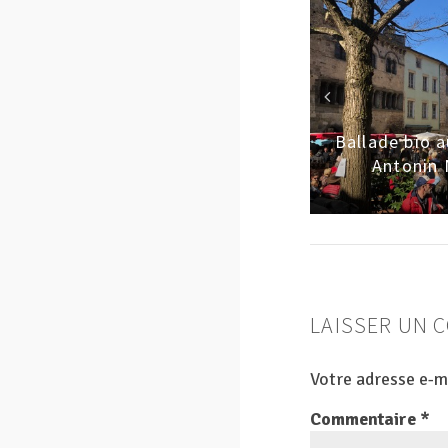
Le poulet bio tomates crème
parmesan et aromates
Ballade bio 
Antonin 
LAISSER UN 
Votre adresse e-ma
Commentaire
*