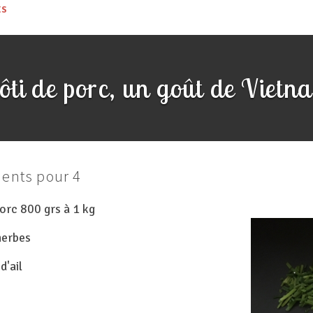
ES
 de porc, un goût de Vietnam
ients pour 4
porc 800 grs à 1 kg
herbes
d'ail