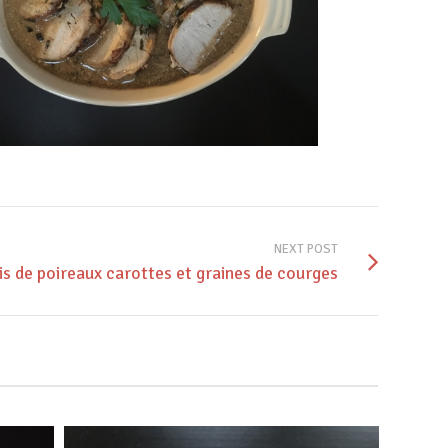
NEXT POST
is de poireaux carottes et graines de courges